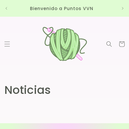
Ir
un e
directamente
Bienvenido a Puntos VVN
q
al contenido
Carrit
Noticias